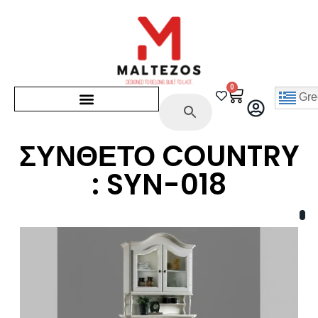
0
Gre
ΣΥΝΘΕΤΟ COUNTRY
: SYN-018