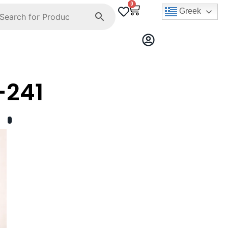
0
Greek
-241