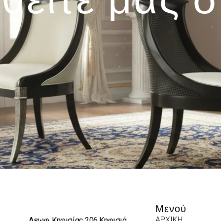
Μενού
ΑΡΧΙΚΗ
Λεωφ. Κηφισίας 206 Κηφισιά