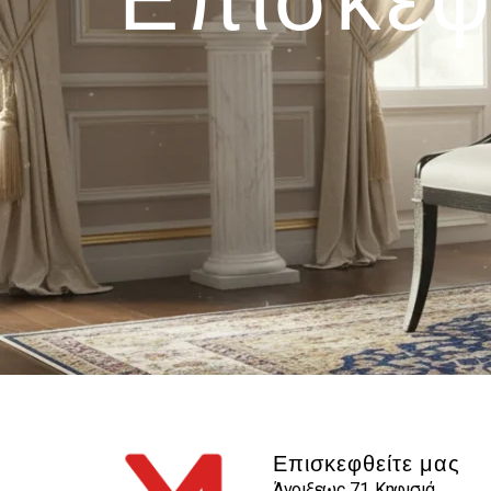
Επισκεφθείτε μας
Άνοιξεως 71, Κηφισιά