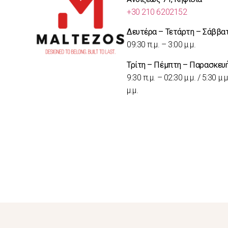
+30 210 6202152
Δευτέρα – Τετάρτη – Σάββα
09:30 π.μ. – 3:00 μ.μ.
Τρίτη – Πέμπτη – Παρασκευ
9:30 π.μ. – 02:30 μ.μ. / 5:30 μ.μ
μ.μ.