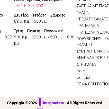
+30 210 8089200
ΣΧΕΤΙΚΑ ΜΕ ΕΜΑΣ
ΣΑΛΟΝΙ
το
Δευτέρα – Τετάρτη – Σάββατο
ΚΡΕΒΑΤΟΚΑΜΑΡΕ
09:30 π.μ. – 5:30 μ.μ.
ΤΡΑΠΕΖΑΡΙΑ
ή
Τρίτη – Πέμπτη – Παρασκευή
ΤΡΑΠΕΖΑΚΙΑ ΣΑΛ
. – 8:30
9:30 π.μ. – 02:30 μ.μ. / 5:30 μ.μ. – 8:30
ΠΟΛΥΘΡΟΝΕΣ - ΚΑ
μ.μ.
ΣΚΑΜΠΟ
ΣΥΜΠΛΗΡΩΜΑΤΙΚΑ
ΑΝΑΠΑΛΑΙΩΣΕΙΣ 
ΣΤΡΩΜΑΤΑ
Hotels
Contact
GEMA COLLECTIO
Copyright ©
2026
Imagionista
– All Rights Reserved