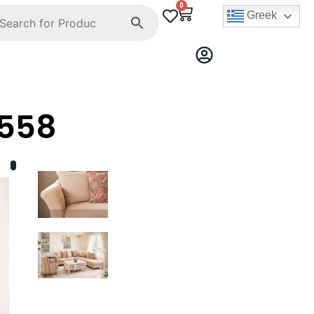
0
Greek
558