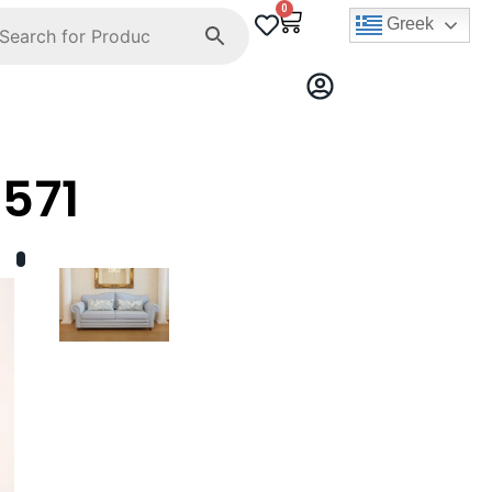
0
Greek
571