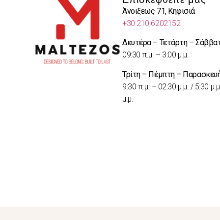
Άνοιξεως 71, Κηφισιά
+30 210 6202152
Δευτέρα – Τετάρτη – Σάββα
09:30 π.μ. – 3:00 μ.μ.
Τρίτη – Πέμπτη – Παρασκευ
9:30 π.μ. – 02:30 μ.μ. / 5:30 μ.μ
μ.μ.