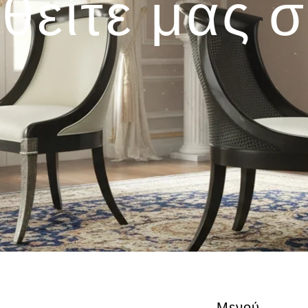
θείτε μας 
Μενού