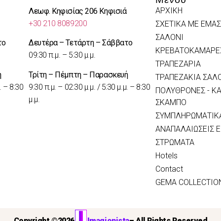
ΑΡΧΙΚΗ
Λεωφ. Κηφισίας 206 Κηφισιά
+30 210 8089200
ΣΧΕΤΙΚΑ ΜΕ ΕΜΑΣ
ΣΑΛΟΝΙ
το
Δευτέρα – Τετάρτη – Σάββατο
ΚΡΕΒΑΤΟΚΑΜΑΡΕ
09:30 π.μ. – 5:30 μ.μ.
ΤΡΑΠΕΖΑΡΙΑ
ή
Τρίτη – Πέμπτη – Παρασκευή
ΤΡΑΠΕΖΑΚΙΑ ΣΑΛ
. – 8:30
9:30 π.μ. – 02:30 μ.μ. / 5:30 μ.μ. – 8:30
ΠΟΛΥΘΡΟΝΕΣ - ΚΑ
μ.μ.
ΣΚΑΜΠΟ
ΣΥΜΠΛΗΡΩΜΑΤΙΚΑ
ΑΝΑΠΑΛΑΙΩΣΕΙΣ 
ΣΤΡΩΜΑΤΑ
Hotels
Contact
GEMA COLLECTIO
Copyright ©
2026
Imagionista
– All Rights Reserved