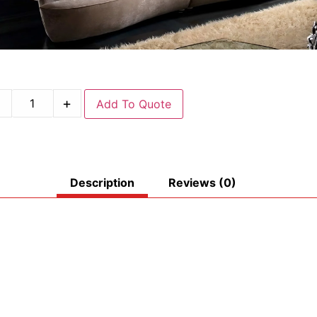
-
+
Add To Quote
Description
Reviews (0)
ς.