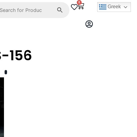
0
Greek
-156