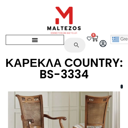
0
Gre
ΚΑΡΕΚΛΑ COUNTRY:
BS-3334