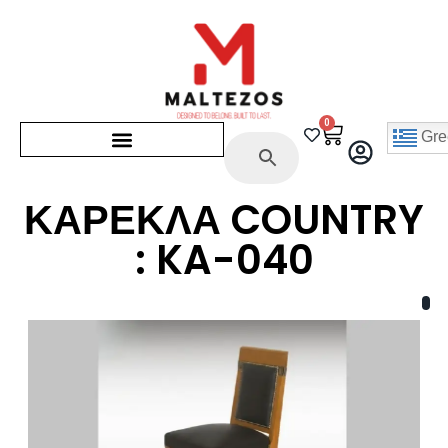
0
Gre
ΚΑΡΕΚΛΑ COUNTRY
: KA-040