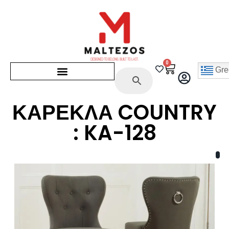
0
Gre
ΚΑΡΕΚΛΑ COUNTRY
: KA-128