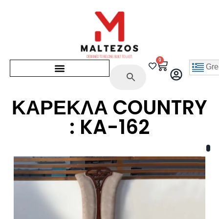
0
Gre
ΚΑΡΕΚΛΑ COUNTRY
: KA-162