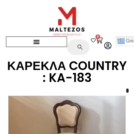
0
Gre
ΚΑΡΕΚΛΑ COUNTRY
: KA-183