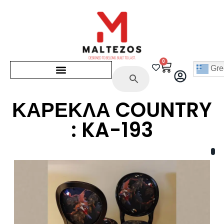
0
Gre
ΚΑΡΕΚΛΑ COUNTRY
: KA-193