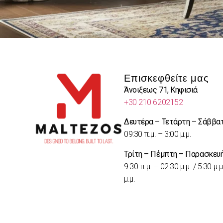
Επισκεφθείτε μας
Άνοιξεως 71, Κηφισιά
+30 210 6202152
Δευτέρα – Τετάρτη – Σάββα
09:30 π.μ. – 3:00 μ.μ.
Τρίτη – Πέμπτη – Παρασκευ
9:30 π.μ. – 02:30 μ.μ. / 5:30 μ.μ
μ.μ.