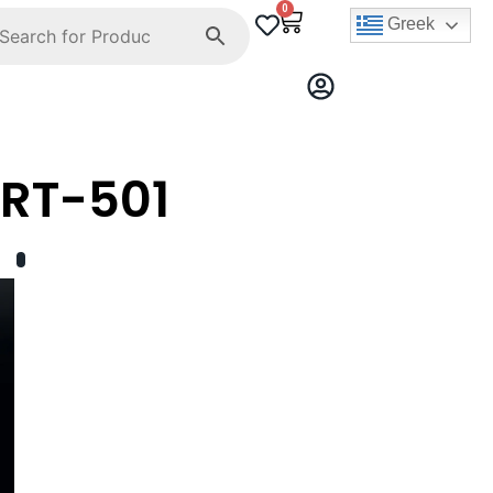
0
Greek
RT-501