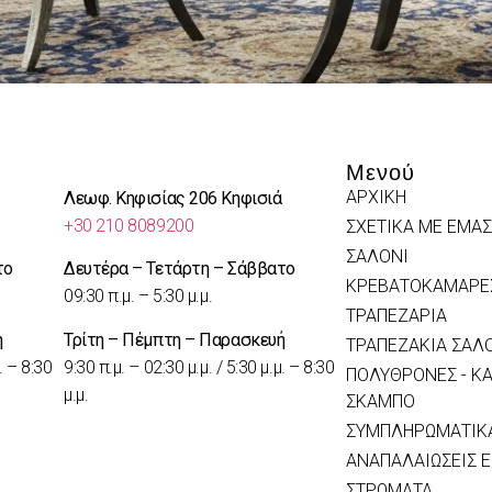
Μενού
ΑΡΧΙΚΗ
Λεωφ. Κηφισίας 206 Κηφισιά
+30 210 8089200
ΣΧΕΤΙΚΑ ΜΕ ΕΜΑΣ
ΣΑΛΟΝΙ
το
Δευτέρα – Τετάρτη – Σάββατο
ΚΡΕΒΑΤΟΚΑΜΑΡΕ
09:30 π.μ. – 5:30 μ.μ.
ΤΡΑΠΕΖΑΡΙΑ
ή
Τρίτη – Πέμπτη – Παρασκευή
ΤΡΑΠΕΖΑΚΙΑ ΣΑΛ
. – 8:30
9:30 π.μ. – 02:30 μ.μ. / 5:30 μ.μ. – 8:30
ΠΟΛΥΘΡΟΝΕΣ - ΚΑ
μ.μ.
ΣΚΑΜΠΟ
ΣΥΜΠΛΗΡΩΜΑΤΙΚΑ
ΑΝΑΠΑΛΑΙΩΣΕΙΣ 
ΣΤΡΩΜΑΤΑ