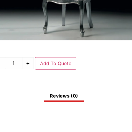
-
+
Add To Quote
Reviews (0)