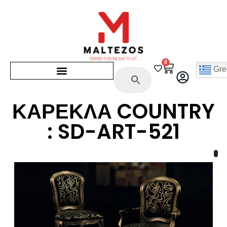
0
Gre
ΚΑΡΕΚΛΑ COUNTRY
: SD-ART-521