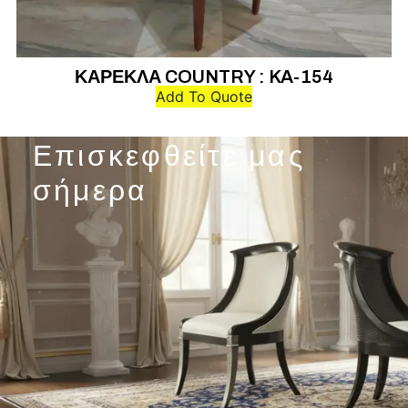
ΚΑΡΕΚΛΑ COUNTRY : KA-154
Add To Quote
Επισκεφθείτε μας
σήμερα