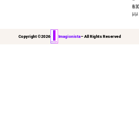
–
8:3
8:3
μ.μ.
μ.μ.
Copyright ©
2026
Imagionista
– All Rights Reserved