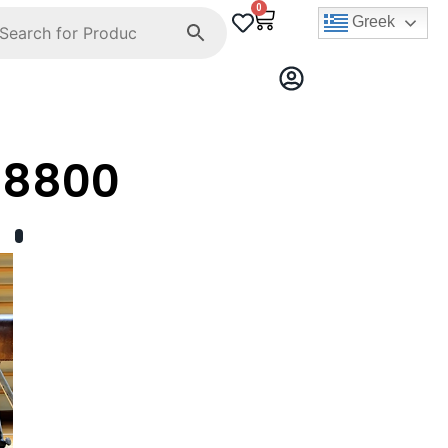
0
Greek
-8800