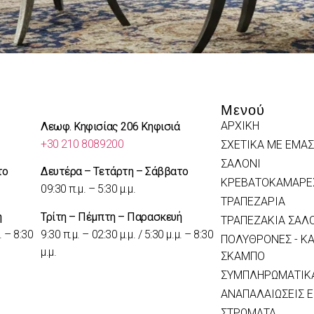
Μενού
ΑΡΧΙΚΗ
Λεωφ. Κηφισίας 206 Κηφισιά
+30 210 8089200
ΣΧΕΤΙΚΑ ΜΕ ΕΜΑΣ
ΣΑΛΟΝΙ
το
Δευτέρα – Τετάρτη – Σάββατο
ΚΡΕΒΑΤΟΚΑΜΑΡΕ
09:30 π.μ. – 5:30 μ.μ.
ΤΡΑΠΕΖΑΡΙΑ
ή
Τρίτη – Πέμπτη – Παρασκευή
ΤΡΑΠΕΖΑΚΙΑ ΣΑΛ
. – 8:30
9:30 π.μ. – 02:30 μ.μ. / 5:30 μ.μ. – 8:30
ΠΟΛΥΘΡΟΝΕΣ - ΚΑ
μ.μ.
ΣΚΑΜΠΟ
ΣΥΜΠΛΗΡΩΜΑΤΙΚΑ
ΑΝΑΠΑΛΑΙΩΣΕΙΣ 
ΣΤΡΩΜΑΤΑ