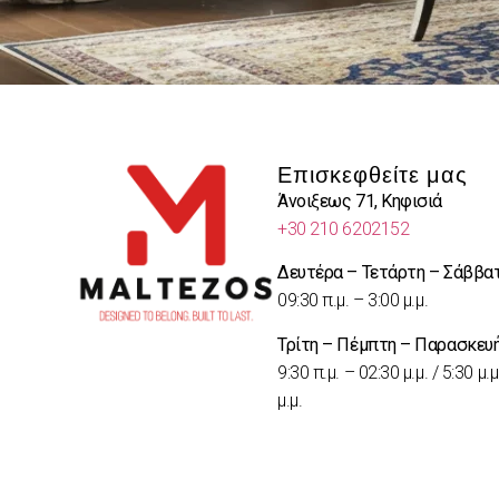
Επισκεφθείτε μας
Άνοιξεως 71, Κηφισιά
+30 210 6202152
Δευτέρα – Τετάρτη – Σάββα
09:30 π.μ. – 3:00 μ.μ.
Τρίτη – Πέμπτη – Παρασκευ
9:30 π.μ. – 02:30 μ.μ. / 5:30 μ.μ
μ.μ.