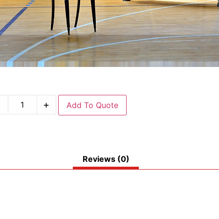
-
+
Add To Quote
Reviews (0)