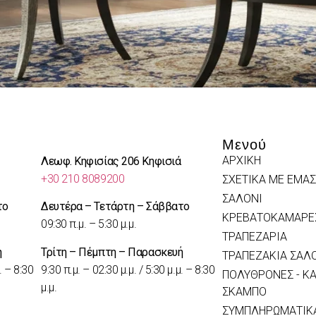
Μενού
ΑΡΧΙΚΗ
Λεωφ. Κηφισίας 206 Κηφισιά
+30 210 8089200
ΣΧΕΤΙΚΑ ΜΕ ΕΜΑΣ
ΣΑΛΟΝΙ
το
Δευτέρα – Τετάρτη – Σάββατο
ΚΡΕΒΑΤΟΚΑΜΑΡΕ
09:30 π.μ. – 5:30 μ.μ.
ΤΡΑΠΕΖΑΡΙΑ
ή
Τρίτη – Πέμπτη – Παρασκευή
ΤΡΑΠΕΖΑΚΙΑ ΣΑΛ
. – 8:30
9:30 π.μ. – 02:30 μ.μ. / 5:30 μ.μ. – 8:30
ΠΟΛΥΘΡΟΝΕΣ - ΚΑ
μ.μ.
ΣΚΑΜΠΟ
ΣΥΜΠΛΗΡΩΜΑΤΙΚΑ