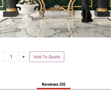
-
+
Add To Quote
Reviews (0)