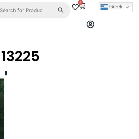
0
Greek
13225