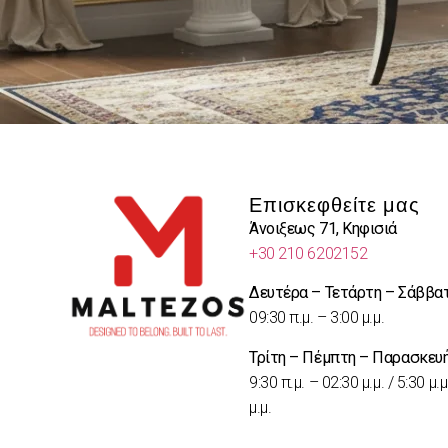
Επισκεφθείτε μας
Άνοιξεως 71, Κηφισιά
+30 210 6202152
Δευτέρα – Τετάρτη – Σάββα
09:30 π.μ. – 3:00 μ.μ.
Τρίτη – Πέμπτη – Παρασκευ
9:30 π.μ. – 02:30 μ.μ. / 5:30 μ.μ
μ.μ.