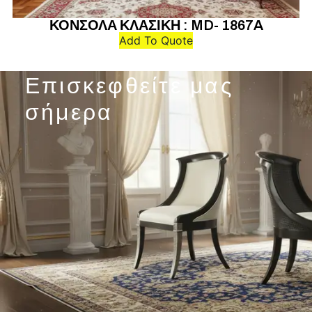
ΚΟΝΣΟΛΑ ΚΛΑΣΙΚΗ : MD- 1867A
Add To Quote
Επισκεφθείτε μας
σήμερα