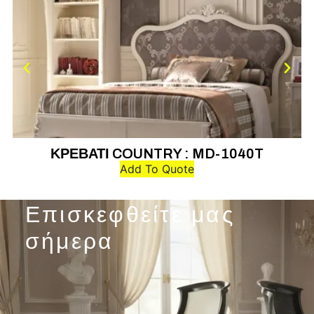
ΚΡΕΒΑΤΙ COUNTRY : MD-1040T
Add To Quote
Επισκεφθείτε μας
σήμερα