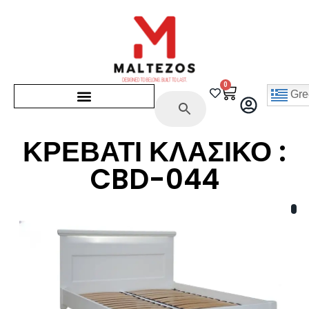
0
Gre
ΚΡΕΒΑΤΙ ΚΛΑΣΙΚΟ :
CBD-044