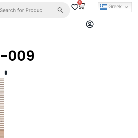
0
Greek
D-009