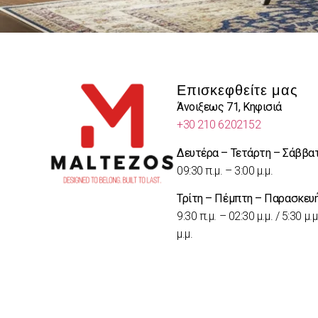
Επισκεφθείτε μας
Άνοιξεως 71, Κηφισιά
+30 210 6202152
Δευτέρα – Τετάρτη – Σάββα
09:30 π.μ. – 3:00 μ.μ.
Τρίτη – Πέμπτη – Παρασκευ
9:30 π.μ. – 02:30 μ.μ. / 5:30 μ.μ
μ.μ.