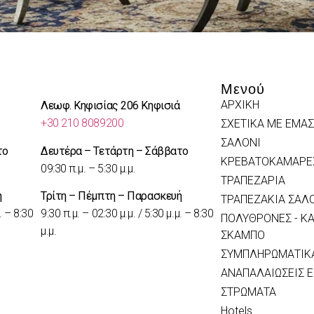
Μενού
ΑΡΧΙΚΗ
Λεωφ. Κηφισίας 206 Κηφισιά
+30 210 8089200
ΣΧΕΤΙΚΑ ΜΕ ΕΜΑΣ
ΣΑΛΟΝΙ
το
Δευτέρα – Τετάρτη – Σάββατο
ΚΡΕΒΑΤΟΚΑΜΑΡΕ
09:30 π.μ. – 5:30 μ.μ.
ΤΡΑΠΕΖΑΡΙΑ
ή
Τρίτη – Πέμπτη – Παρασκευή
ΤΡΑΠΕΖΑΚΙΑ ΣΑΛ
. – 8:30
9:30 π.μ. – 02:30 μ.μ. / 5:30 μ.μ. – 8:30
ΠΟΛΥΘΡΟΝΕΣ - ΚΑ
μ.μ.
ΣΚΑΜΠΟ
ΣΥΜΠΛΗΡΩΜΑΤΙΚΑ
ΑΝΑΠΑΛΑΙΩΣΕΙΣ 
ΣΤΡΩΜΑΤΑ
Hotels