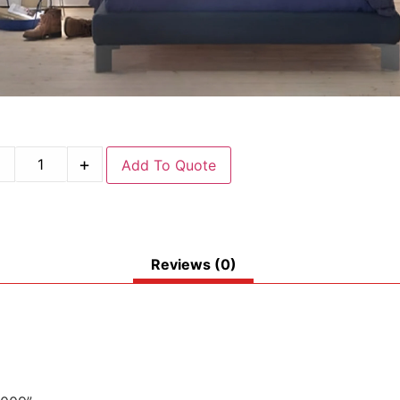
-
+
Add To Quote
Reviews (0)