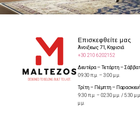
Επισκεφθείτε μας
Άνοιξεως 71, Κηφισιά
+30 210 6202152
Δευτέρα – Τετάρτη – Σάββα
09:30 π.μ. – 3:00 μ.μ.
Τρίτη – Πέμπτη – Παρασκευ
9:30 π.μ. – 02:30 μ.μ. / 5:30 μ.μ
μ.μ.