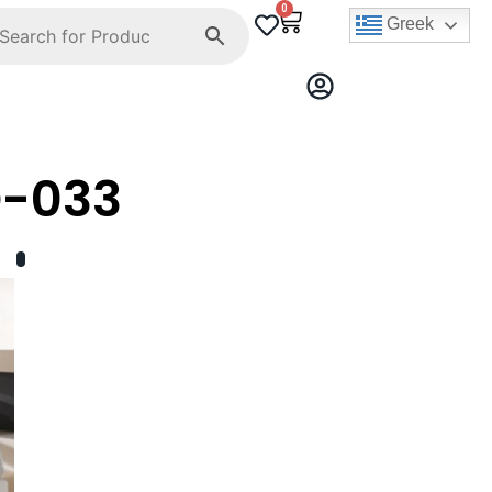
0
Greek
D-033