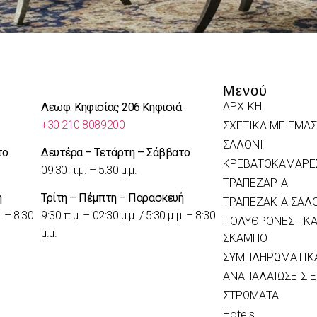
Μενού
ΑΡΧΙΚΗ
Λεωφ. Κηφισίας 206 Κηφισιά
+30 210 8089200
ΣΧΕΤΙΚΑ ΜΕ ΕΜΑΣ
ΣΑΛΟΝΙ
το
Δευτέρα – Τετάρτη – Σάββατο
ΚΡΕΒΑΤΟΚΑΜΑΡΕ
09:30 π.μ. – 5:30 μ.μ.
ΤΡΑΠΕΖΑΡΙΑ
ή
Τρίτη – Πέμπτη – Παρασκευή
ΤΡΑΠΕΖΑΚΙΑ ΣΑΛ
. – 8:30
9:30 π.μ. – 02:30 μ.μ. / 5:30 μ.μ. – 8:30
ΠΟΛΥΘΡΟΝΕΣ - ΚΑ
μ.μ.
ΣΚΑΜΠΟ
ΣΥΜΠΛΗΡΩΜΑΤΙΚΑ
ΑΝΑΠΑΛΑΙΩΣΕΙΣ 
ΣΤΡΩΜΑΤΑ
Hotels