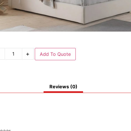
-
+
Add To Quote
Reviews (0)