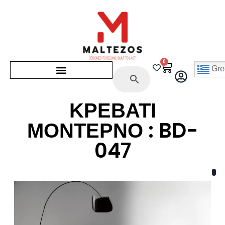
0
Gre
ΚΡΕΒΑΤΙ
ΜΟΝΤΕΡΝΟ : BD-
047