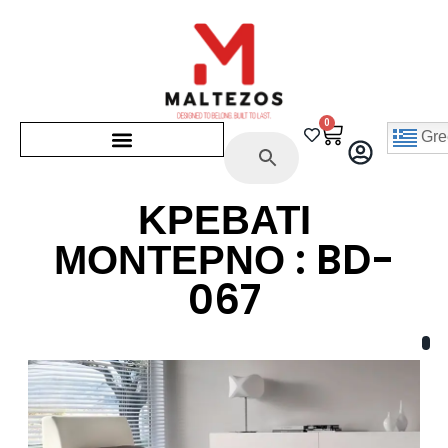
0
Gre
ΚΡΕΒΑΤΙ
ΜΟΝΤΕΡΝΟ : BD-
067