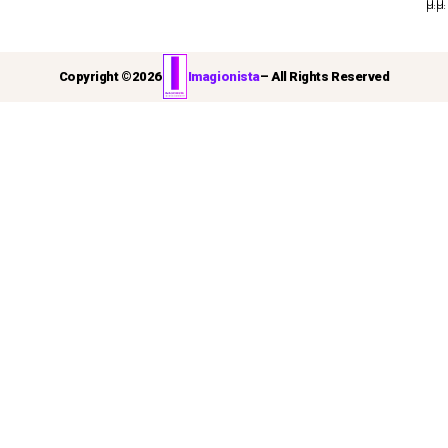
μ.μ.
μ.μ.
Copyright ©
2026
Imagionista
– All Rights Reserved