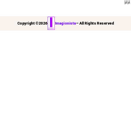
μ.μ.
μ.μ.
Copyright ©
2026
Imagionista
– All Rights Reserved