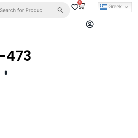
0
Greek
-473