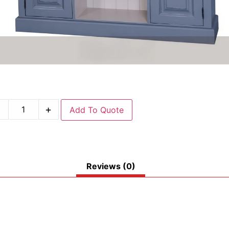
-
+
Add To Quote
Reviews (0)