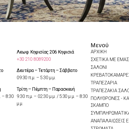
Μενού
ΑΡΧΙΚΗ
Λεωφ. Κηφισίας 206 Κηφισιά
+30 210 8089200
ΣΧΕΤΙΚΑ ΜΕ ΕΜΑΣ
ΣΑΛΟΝΙ
το
Δευτέρα – Τετάρτη – Σάββατο
ΚΡΕΒΑΤΟΚΑΜΑΡΕ
09:30 π.μ. – 5:30 μ.μ.
ΤΡΑΠΕΖΑΡΙΑ
ή
Τρίτη – Πέμπτη – Παρασκευή
ΤΡΑΠΕΖΑΚΙΑ ΣΑΛ
. – 8:30
9:30 π.μ. – 02:30 μ.μ. / 5:30 μ.μ. – 8:30
ΠΟΛΥΘΡΟΝΕΣ - ΚΑ
μ.μ.
ΣΚΑΜΠΟ
ΣΥΜΠΛΗΡΩΜΑΤΙΚΑ
ΑΝΑΠΑΛΑΙΩΣΕΙΣ 
ΣΤΡΩΜΑΤΑ