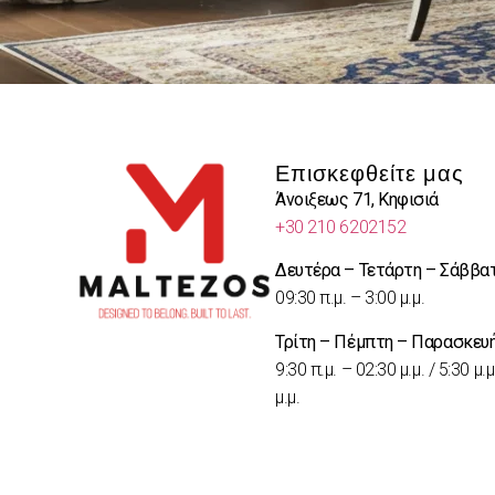
Επισκεφθείτε μας
Άνοιξεως 71, Κηφισιά
+30 210 6202152
Δευτέρα – Τετάρτη – Σάββα
09:30 π.μ. – 3:00 μ.μ.
Τρίτη – Πέμπτη – Παρασκευ
9:30 π.μ. – 02:30 μ.μ. / 5:30 μ.μ
μ.μ.