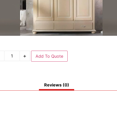
-
+
Add To Quote
Reviews (0)