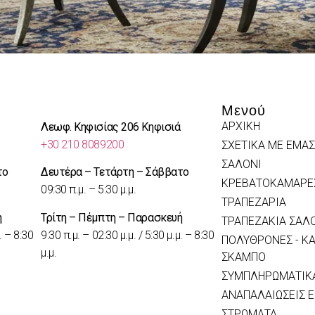
Μενού
ΑΡΧΙΚΗ
Λεωφ. Κηφισίας 206 Κηφισιά
+30 210 8089200
ΣΧΕΤΙΚΑ ΜΕ ΕΜΑΣ
ΣΑΛΟΝΙ
το
Δευτέρα – Τετάρτη – Σάββατο
ΚΡΕΒΑΤΟΚΑΜΑΡΕ
09:30 π.μ. – 5:30 μ.μ.
ΤΡΑΠΕΖΑΡΙΑ
ή
Τρίτη – Πέμπτη – Παρασκευή
ΤΡΑΠΕΖΑΚΙΑ ΣΑΛ
. – 8:30
9:30 π.μ. – 02:30 μ.μ. / 5:30 μ.μ. – 8:30
ΠΟΛΥΘΡΟΝΕΣ - ΚΑ
μ.μ.
ΣΚΑΜΠΟ
ΣΥΜΠΛΗΡΩΜΑΤΙΚΑ
ΑΝΑΠΑΛΑΙΩΣΕΙΣ 
ΣΤΡΩΜΑΤΑ