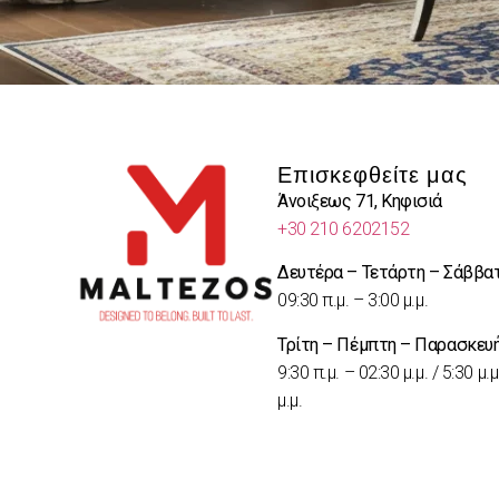
Επισκεφθείτε μας
Άνοιξεως 71, Κηφισιά
+30 210 6202152
Δευτέρα – Τετάρτη – Σάββα
09:30 π.μ. – 3:00 μ.μ.
Τρίτη – Πέμπτη – Παρασκευ
9:30 π.μ. – 02:30 μ.μ. / 5:30 μ.μ
μ.μ.