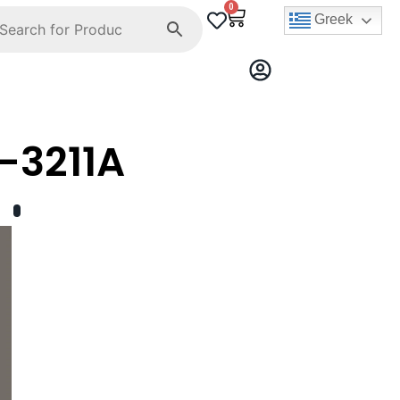
0
Greek
-3211A