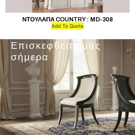
ΝΤΟΥΛΑΠΑ COUNTRY : MD-308
Add To Quote
Επισκεφθείτε μας
σήμερα