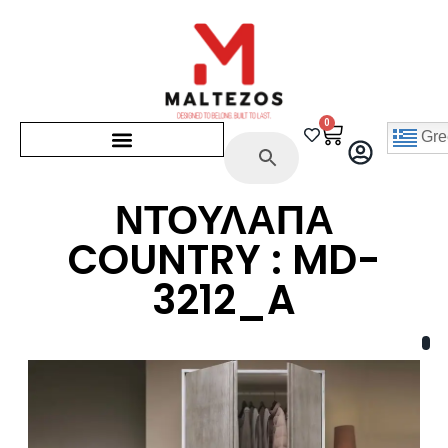
0
Gre
ΝΤΟΥΛΑΠΑ
COUNTRY : MD-
3212_A