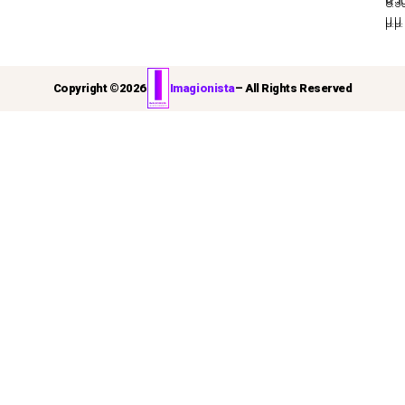
8:3
μ.μ.
μ.μ.
Copyright ©
2026
Imagionista
– All Rights Reserved