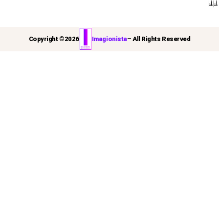
μ.μ.
μ.μ.
Copyright ©
2026
Imagionista
– All Rights Reserved