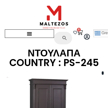
0
Gre
ΝΤΟΥΛΑΠΑ
COUNTRY : PS-245