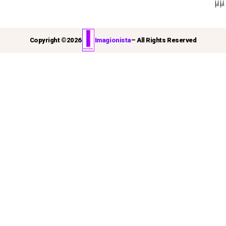
μ.μ.
μ.μ.
Copyright ©
2026
Imagionista
– All Rights Reserved