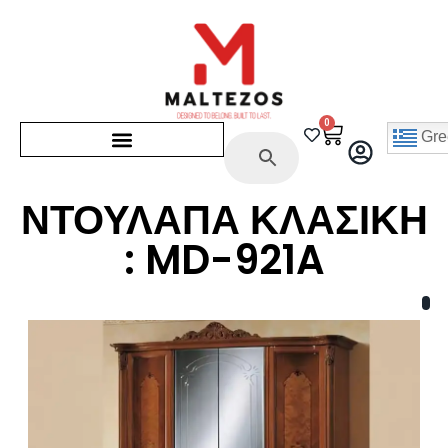
0
Gre
ΝΤΟΥΛΑΠΑ ΚΛΑΣΙΚΗ
: MD-921A