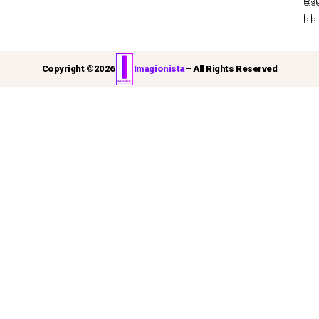
8:3
μ.μ.
μ.μ.
Copyright ©
2026
Imagionista
– All Rights Reserved