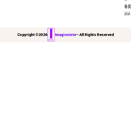
–
8:3
8:3
μ.μ.
μ.μ.
Copyright ©
2026
Imagionista
– All Rights Reserved