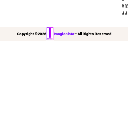
–
8:3
8:3
μ.μ.
μ.μ.
Copyright ©
2026
Imagionista
– All Rights Reserved