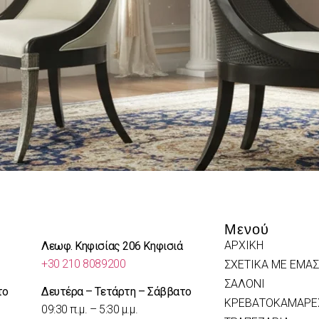
Μενού
ΑΡΧΙΚΗ
Λεωφ. Κηφισίας 206 Κηφισιά
+30 210 8089200
ΣΧΕΤΙΚΑ ΜΕ ΕΜΑΣ
ΣΑΛΟΝΙ
το
Δευτέρα – Τετάρτη – Σάββατο
ΚΡΕΒΑΤΟΚΑΜΑΡΕ
09:30 π.μ. – 5:30 μ.μ.