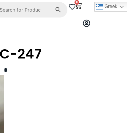
0
Greek
C-247