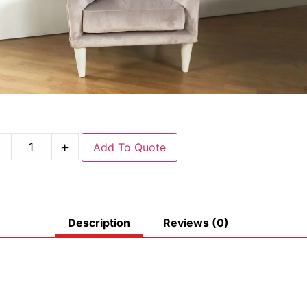
-
+
Add To Quote
Description
Reviews (0)
.