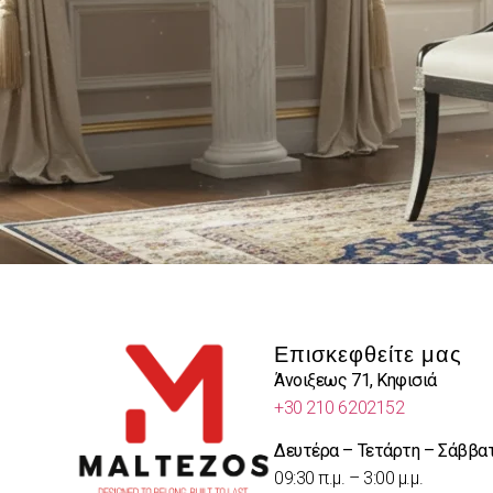
Επισκεφθείτε μας
Άνοιξεως 71, Κηφισιά
+30 210 6202152
Δευτέρα – Τετάρτη – Σάββα
09:30 π.μ. – 3:00 μ.μ.