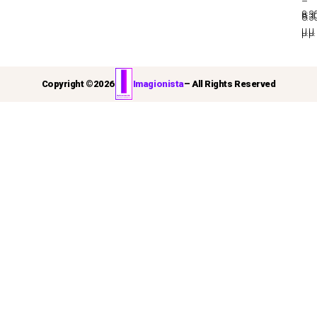
–
8:3
8:3
μ.μ.
μ.μ.
Copyright ©
2026
Imagionista
– All Rights Reserved