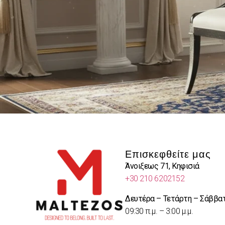
Επισκεφθείτε μας
Άνοιξεως 71, Κηφισιά
+30 210 6202152
Δευτέρα – Τετάρτη – Σάββα
09:30 π.μ. – 3:00 μ.μ.