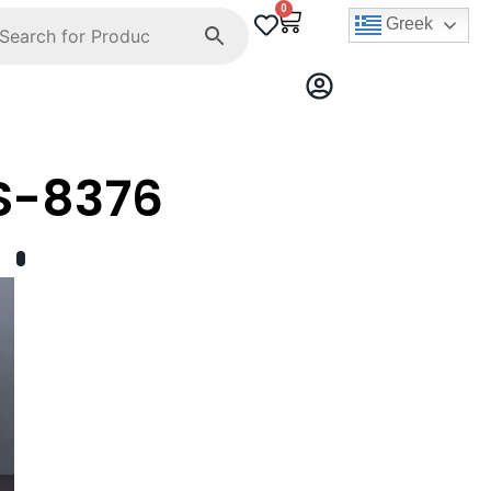
0
Greek
S-8376