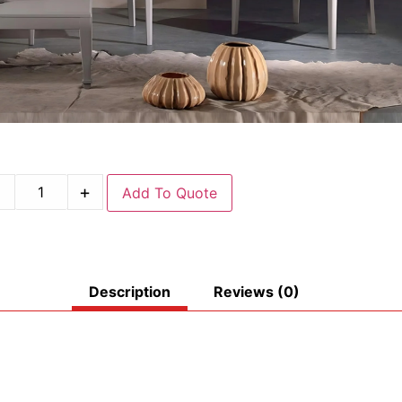
-
+
Add To Quote
Description
Reviews (0)