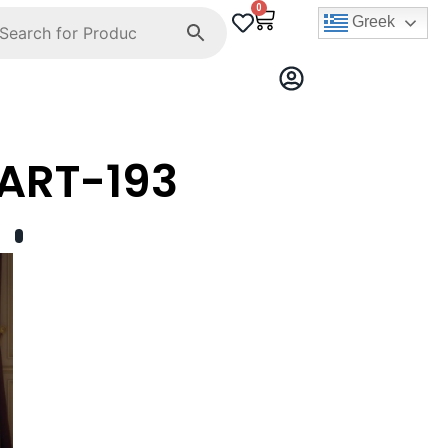
0
Greek
ART-193