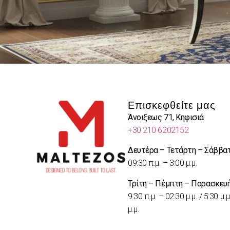
Επισκεφθείτε μας
Άνοιξεως 71, Κηφισιά
+30 210 6202152
Δευτέρα – Τετάρτη – Σάββα
09:30 π.μ. – 3:00 μ.μ.
Τρίτη – Πέμπτη – Παρασκευ
9:30 π.μ. – 02:30 μ.μ. / 5:30 μ.μ
μ.μ.