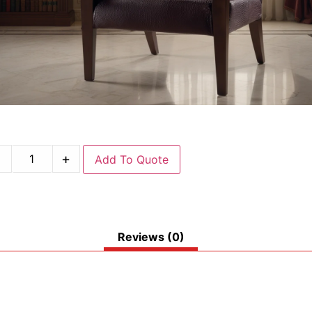
-
+
Add To Quote
Reviews (0)