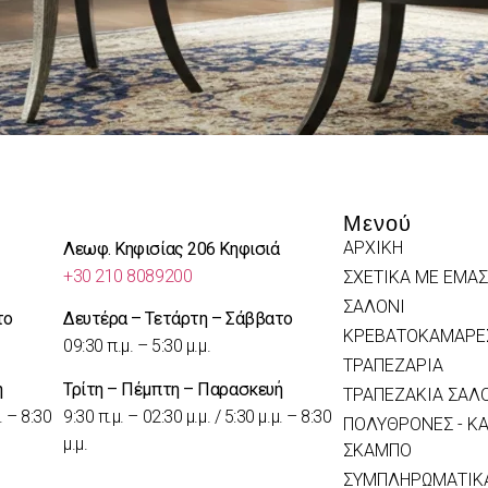
Μενού
ΑΡΧΙΚΗ
Λεωφ. Κηφισίας 206 Κηφισιά
+30 210 8089200
ΣΧΕΤΙΚΑ ΜΕ ΕΜΑΣ
ΣΑΛΟΝΙ
το
Δευτέρα – Τετάρτη – Σάββατο
ΚΡΕΒΑΤΟΚΑΜΑΡΕ
09:30 π.μ. – 5:30 μ.μ.
ΤΡΑΠΕΖΑΡΙΑ
ή
Τρίτη – Πέμπτη – Παρασκευή
ΤΡΑΠΕΖΑΚΙΑ ΣΑΛ
. – 8:30
9:30 π.μ. – 02:30 μ.μ. / 5:30 μ.μ. – 8:30
ΠΟΛΥΘΡΟΝΕΣ - ΚΑ
μ.μ.
ΣΚΑΜΠΟ
ΣΥΜΠΛΗΡΩΜΑΤΙΚΑ