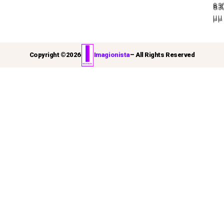
8:3
8:3
μ.μ.
μ.μ.
Copyright ©
2026
Imagionista
– All Rights Reserved