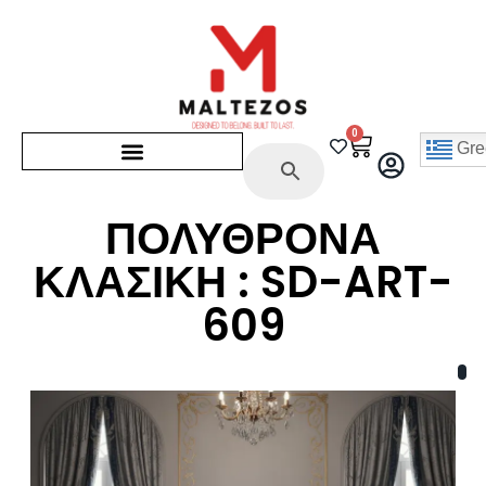
0
Gre
ΠΟΛΥΘΡΟΝΑ
ΚΛΑΣΙΚΗ : SD-ART-
609