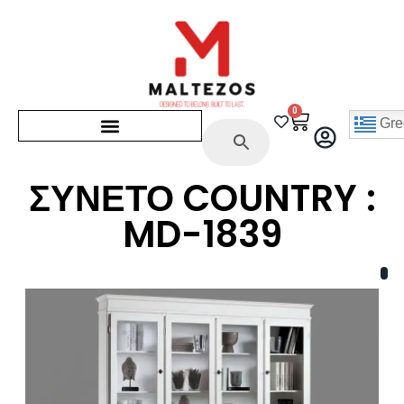
0
Gre
ΣΥΝΕΤΟ COUNTRY :
MD-1839