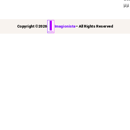
μ.μ.
μ.μ.
Copyright ©
2026
Imagionista
– All Rights Reserved