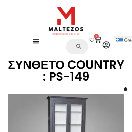
0
Gre
ΣΥΝΘΕΤΟ COUNTRY
: PS-149