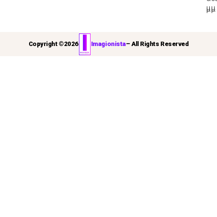
μ.μ.
μ.μ.
Copyright ©
2026
Imagionista
– All Rights Reserved