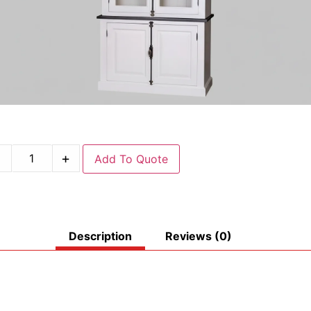
-
+
Add To Quote
Description
Reviews (0)