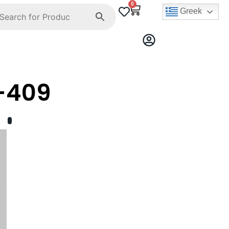
0
Greek
-409