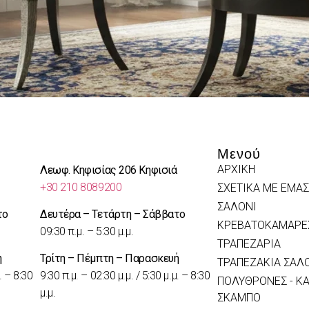
Μενού
ΑΡΧΙΚΗ
Λεωφ. Κηφισίας 206 Κηφισιά
+30 210 8089200
ΣΧΕΤΙΚΑ ΜΕ ΕΜΑΣ
ΣΑΛΟΝΙ
το
Δευτέρα – Τετάρτη – Σάββατο
ΚΡΕΒΑΤΟΚΑΜΑΡΕ
09:30 π.μ. – 5:30 μ.μ.
ΤΡΑΠΕΖΑΡΙΑ
ή
Τρίτη – Πέμπτη – Παρασκευή
ΤΡΑΠΕΖΑΚΙΑ ΣΑΛ
. – 8:30
9:30 π.μ. – 02:30 μ.μ. / 5:30 μ.μ. – 8:30
ΠΟΛΥΘΡΟΝΕΣ - ΚΑ
μ.μ.
ΣΚΑΜΠΟ