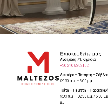
Επισκεφθείτε μας
Άνοιξεως 71, Κηφισιά
+30 210 6202152
Δευτέρα – Τετάρτη – Σάββα
09:30 π.μ. – 3:00 μ.μ.
Τρίτη – Πέμπτη – Παρασκευ
9:30 π.μ. – 02:30 μ.μ. / 5:30 μ.μ
μ.μ.