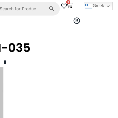
0
Greek
N-035