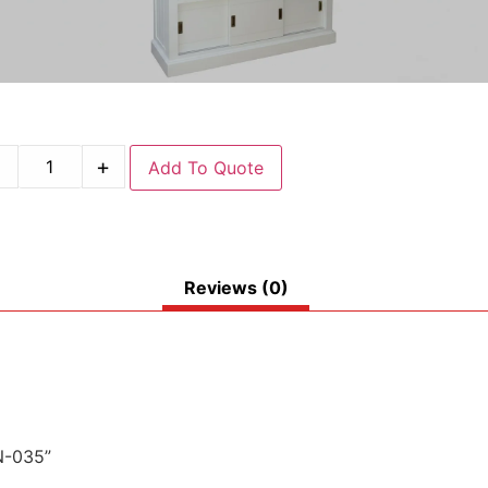
-
+
Add To Quote
Reviews (0)
N-035”