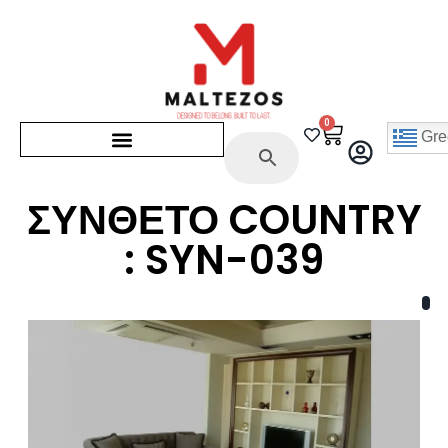
0
Gre
ΣΥΝΘΕΤΟ COUNTRY
: SYN-039