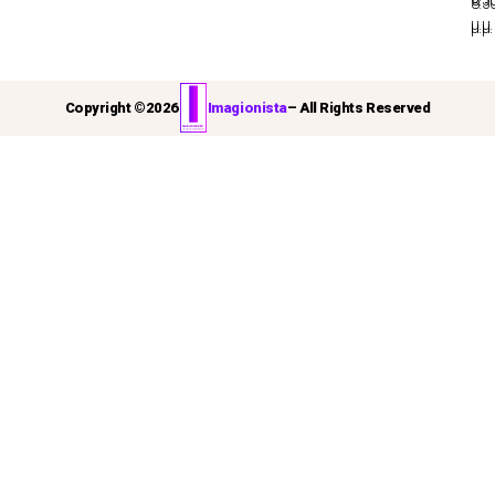
8:3
μ.μ.
μ.μ.
Copyright ©
2026
Imagionista
– All Rights Reserved