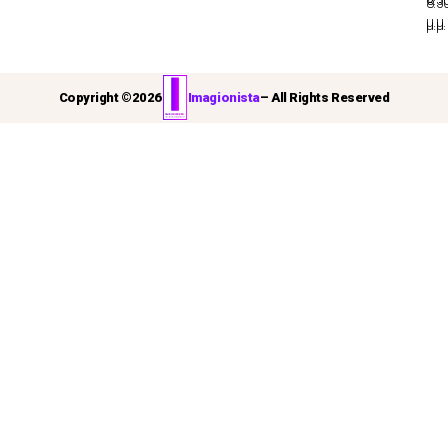
8:3
μ.μ.
μ.μ.
Copyright ©
2026
Imagionista
– All Rights Reserved