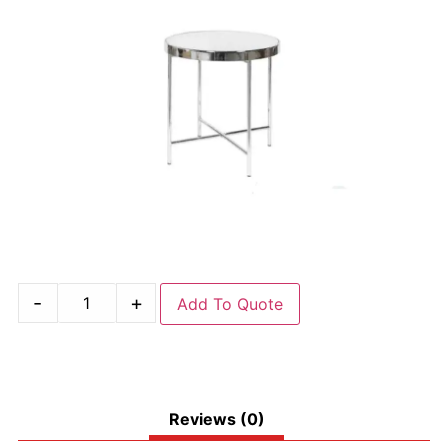
-
+
Add To Quote
Reviews (0)