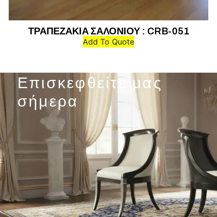
ΤΡΑΠΕΖΑΚΙΑ ΣΑΛΟΝΙΟΥ : CRB-051
Τ
Add To Quote
Επισκεφθείτε μας
σήμερα