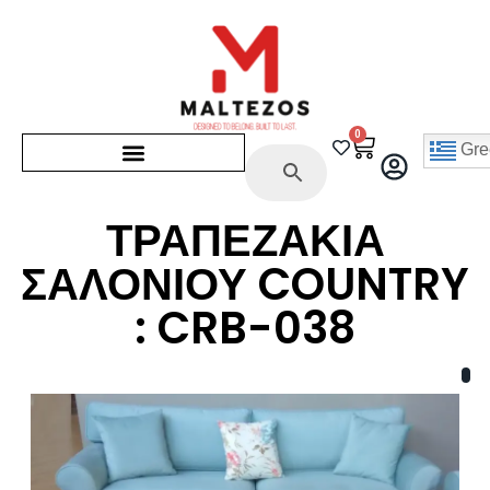
0
Gre
ΤΡΑΠΕΖΑΚΙΑ
ΣΑΛΟΝΙΟΥ COUNTRY
: CRB-038