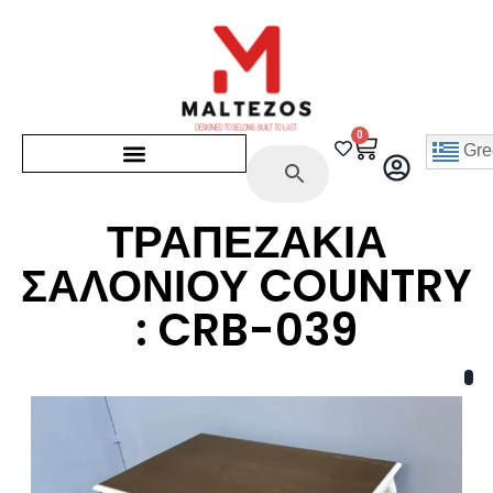
0
Gre
ΤΡΑΠΕΖΑΚΙΑ
ΣΑΛΟΝΙΟΥ COUNTRY
: CRB-039