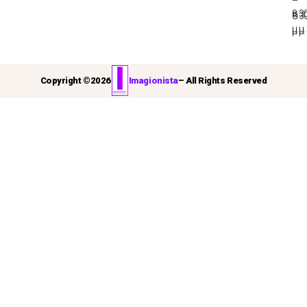
–
8:3
8:3
μ.μ.
μ.μ.
Copyright ©
2026
Imagionista
– All Rights Reserved